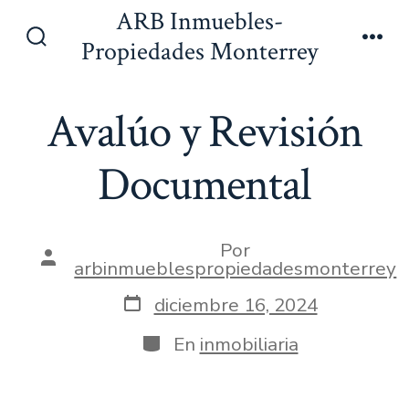
Saltar
ARB Inmuebles-
al
Propiedades Monterrey
Alternar
Men
contenido
la
búsqueda
Avalúo y Revisión
Documental
Por
Autor
arbinmueblespropiedadesmonterrey
de
la
Fecha
diciembre 16, 2024
entrada
de
publicación
Categorías
En
inmobiliaria